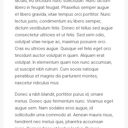
iaculis, eu tincidunt nunc sollicitudin. Nunc dictum
libero in feugiat feugiat. Phasellus semper augue
et libero gravida, vitae tempus orci porttitor. Nunc
lectus justo, condimentum eu libero semper,
dictum vestibulum felis. Donec et tellus sed augue
consectetur ultricies et ut felis. Sed sem odio,
volutpat vitae neque ac, maximus posuere orci.
Cras eu ultrices augue. Quisque vel felis eget orci
tincidunt auctor volutpat in quam. Aliquam erat
volutpat. In elementum quam non nunc accumsan,
ut suscipit nibh rutrum. Cum sociis natoque
penatibus et magnis dis parturient montes,
nascetur ridiculus mus.
Donec a nibh blandit, porttitor purus id, ornare
metus. Donec quis fermentum nunc. Vivamus eget
augue sem. Nam sodales eros augue, id
sollicitudin urna commodo at. Aenean mauris risus,
hendrerit nec metus quis, pharetra accumsan