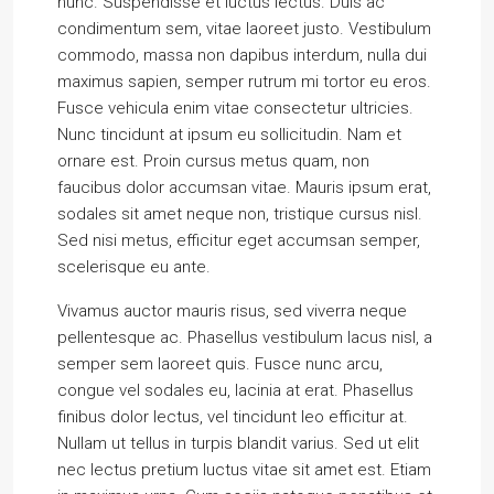
nunc. Suspendisse et luctus lectus. Duis ac
condimentum sem, vitae laoreet justo. Vestibulum
commodo, massa non dapibus interdum, nulla dui
maximus sapien, semper rutrum mi tortor eu eros.
Fusce vehicula enim vitae consectetur ultricies.
Nunc tincidunt at ipsum eu sollicitudin. Nam et
ornare est. Proin cursus metus quam, non
faucibus dolor accumsan vitae. Mauris ipsum erat,
sodales sit amet neque non, tristique cursus nisl.
Sed nisi metus, efficitur eget accumsan semper,
scelerisque eu ante.
Vivamus auctor mauris risus, sed viverra neque
pellentesque ac. Phasellus vestibulum lacus nisl, a
semper sem laoreet quis. Fusce nunc arcu,
congue vel sodales eu, lacinia at erat. Phasellus
finibus dolor lectus, vel tincidunt leo efficitur at.
Nullam ut tellus in turpis blandit varius. Sed ut elit
nec lectus pretium luctus vitae sit amet est. Etiam