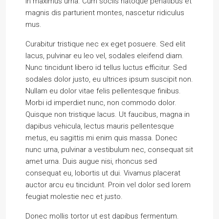
in maximus urna. Cum sociis natoque penatibus et
magnis dis parturient montes, nascetur ridiculus
mus.
Curabitur tristique nec ex eget posuere. Sed elit
lacus, pulvinar eu leo vel, sodales eleifend diam.
Nunc tincidunt libero id tellus luctus efficitur. Sed
sodales dolor justo, eu ultrices ipsum suscipit non.
Nullam eu dolor vitae felis pellentesque finibus.
Morbi id imperdiet nunc, non commodo dolor.
Quisque non tristique lacus. Ut faucibus, magna in
dapibus vehicula, lectus mauris pellentesque
metus, eu sagittis mi enim quis massa. Donec
nunc urna, pulvinar a vestibulum nec, consequat sit
amet urna. Duis augue nisi, rhoncus sed
consequat eu, lobortis ut dui. Vivamus placerat
auctor arcu eu tincidunt. Proin vel dolor sed lorem
feugiat molestie nec et justo.
Donec mollis tortor ut est dapibus fermentum.