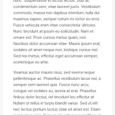
nunc. Suspendisse et luctus lectus. Duis ac
condimentum sem, vitae laoreet justo. Vestibulum
commodo, massa non dapibus interdum, nulla dui
maximus sapien, semper rutrum mi tortor eu eros.
Fusce vehicula enim vitae consectetur ultricies.
Nunc tincidunt at ipsum eu sollicitudin. Nam et
ornare est. Proin cursus metus quam, non
faucibus dolor accumsan vitae. Mauris ipsum erat,
sodales sit amet neque non, tristique cursus nisl.
Sed nisi metus, efficitur eget accumsan semper,
scelerisque eu ante.
Vivamus auctor mauris risus, sed viverra neque
pellentesque ac. Phasellus vestibulum lacus nisl, a
semper sem laoreet quis. Fusce nunc arcu,
congue vel sodales eu, lacinia at erat. Phasellus
finibus dolor lectus, vel tincidunt leo efficitur at.
Nullam ut tellus in turpis blandit varius. Sed ut elit
nec lectus pretium luctus vitae sit amet est. Etiam