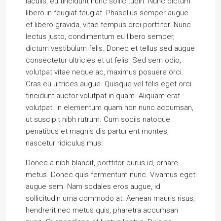
iaculis, eu tincidunt nunc sollicitudin. Nunc dictum
libero in feugiat feugiat. Phasellus semper augue
et libero gravida, vitae tempus orci porttitor. Nunc
lectus justo, condimentum eu libero semper,
dictum vestibulum felis. Donec et tellus sed augue
consectetur ultricies et ut felis. Sed sem odio,
volutpat vitae neque ac, maximus posuere orci.
Cras eu ultrices augue. Quisque vel felis eget orci
tincidunt auctor volutpat in quam. Aliquam erat
volutpat. In elementum quam non nunc accumsan,
ut suscipit nibh rutrum. Cum sociis natoque
penatibus et magnis dis parturient montes,
nascetur ridiculus mus.
Donec a nibh blandit, porttitor purus id, ornare
metus. Donec quis fermentum nunc. Vivamus eget
augue sem. Nam sodales eros augue, id
sollicitudin urna commodo at. Aenean mauris risus,
hendrerit nec metus quis, pharetra accumsan