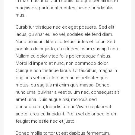
in maximus urna. Cum sociis natoque penatibus et
magnis dis parturient montes, nascetur ridiculus
mus.
Curabitur tristique nec ex eget posuere. Sed elit
lacus, pulvinar eu leo vel, sodales eleifend diam.
Nunc tincidunt libero id tellus luctus efficitur. Sed
sodales dolor justo, eu ultrices ipsum suscipit non.
Nullam eu dolor vitae felis pellentesque finibus.
Morbi id imperdiet nunc, non commodo dolor.
Quisque non tristique lacus. Ut faucibus, magna in
dapibus vehicula, lectus mauris pellentesque
metus, eu sagittis mi enim quis massa. Donec
nunc urna, pulvinar a vestibulum nec, consequat sit
amet urna. Duis augue nisi, rhoncus sed
consequat eu, lobortis ut dui. Vivamus placerat
auctor arcu eu tincidunt. Proin vel dolor sed lorem
feugiat molestie nec et justo.
Donec mollis tortor ut est dapibus fermentum.